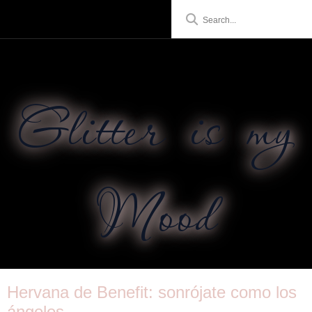
Glitter is my
Mood
Hervana de Benefit: sonrójate como los
ángeles