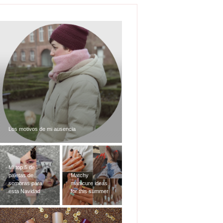
Los motivos de mi ausencia
Mi top 5 de
paletas de
Matchy
sombras para
manicure ideas
esta Navidad
for this summer