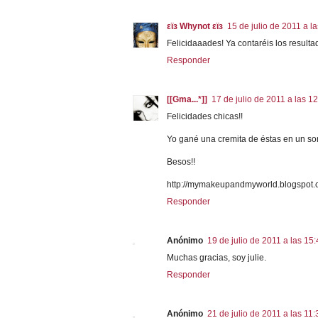
εϊз Whynot εϊз
15 de julio de 2011 a l
Felicidaaades! Ya contaréis los resulta
Responder
[[Gma...*]]
17 de julio de 2011 a las 1
Felicidades chicas!!
Yo gané una cremita de éstas en un so
Besos!!
http://mymakeupandmyworld.blogspot.
Responder
Anónimo
19 de julio de 2011 a las 15
Muchas gracias, soy julie.
Responder
Anónimo
21 de julio de 2011 a las 11: