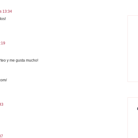
as 13:34
dos!
2:19
rteo y me gusta mucho!
com/
:43
37