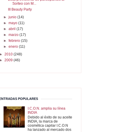
Sorteo con M...
III Beauty Party
►
junio
(14)
►
mayo
(11)
►
abril
(17)
►
marzo
(17)
►
febrero
(15)
►
enero
(11)
►
2010
(248)
►
2009
(46)
ENTRADAS POPULARES
I.C.O.N. amplia su línea
INDIA
Debido al éxito de su aceite
INDIA, la marca de
cosmética capilar I.C.O.N
ha lanzado al mercado dos