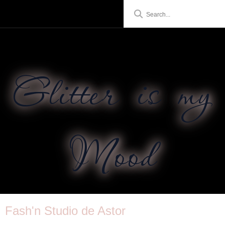
Glitter is my
Mood
Fash'n Studio de Astor