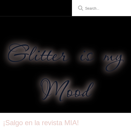
Glitter is my
Mood
¡Salgo en la revista MIA!