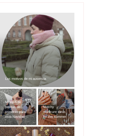
Los motivos de mi ausencia
Mi top 5 de
paletas de
Matchy
sombras para
manicure ideas
esta Navidad
for this summer