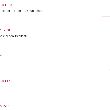
las 11:48
recoger tu premio, ok? un besitoo
s 12:20
 el video. Besitos!!
14
las 14:48
as 15:35