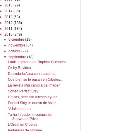
►
2015
(29)
►
2014
(35)
►
2013
(53)
►
2012
(136)
►
2011
(184)
▼
2010
(248)
►
diciembre
(19)
►
noviembre
(34)
►
octubre
(22)
▼
septiembre
(18)
Look inspirado en Daphne Guinness
Ox by Revidox
Desvela tu Aura con Lancôme
Qué bien se lo pasan en Cibeles...
La revista Mia cambia de imagen
Sorteo Perfect Stay
Chicas, necesito vuestra ayuda
Perfect Stay, lo nuevo de Astor
"A falta de pan...
Ya ha llegado mi compra en
ShowroomPrive
L'Oréal en Cibeles
Pintauñas de Flormar