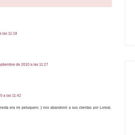
a las 11:18
eptiembre de 2010 a las 11:27
0 a las 11:42
 cresta era mi peluquero :) nos abandonó a sus clientas por Loreal,