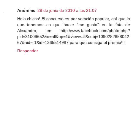
Anónimo
29 de junio de 2010 a las 21:07
Hola chicas! El concurso es por votación popular, así que lo
que tenemos es que hacer "me gusta" en la foto de
Alexandra, en http://www.facebook.com/photo.php?
pid=31009652&o=all&op=1&view=all&subj=1090282658042
67&aid=-1&id=1365514987 para que consiga el premio!!!
Responder