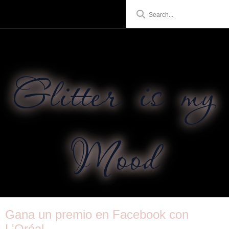
Glitter is my
Mood
Gana un premio en Facebook con
L'Oréal