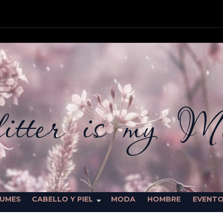
itter is my M
FUMES
CABELLO Y PIEL
MODA
HOMBRE
EVENT
SORTEOS