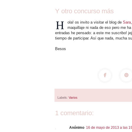
Y otro concurso más
H
ola! os invito a visitar el blog de
Sara
maquillaje ni nada de eso pero me ha
entradas he pensado: a este me suscribo! je
tiempo de participar. Así que nada, mucha sue
Besos
Labels:
Varios
1 comentario:
Anónimo
16 de mayo de 2013 a las 1