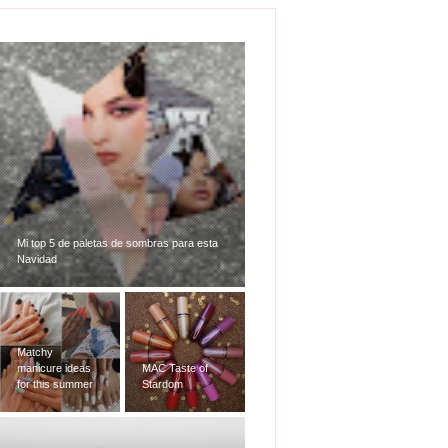
Mi top 5 de paletas de sombras para esta
Navidad
Matchy
manicure ideas
MAC Taste of
for this summer
Stardom