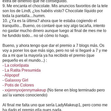
extra de dinerillo que he conseguido.
9. Me encanta el chocolate. Mis anuncios favoritos de la tele
son los de Lindt, ¿los habéis visto? Chocolate líquido por
toda la pantalla....humm.
10. ¿Ya es la última? ahora que le estaba cogiendo el
tranquillo... Bueno, os contaré que soy algo tacaña, intento
no gastar mucho dinero aunque luego al final de mes me lo
he fundido todo... no sé cómo lo hago.
Bueno, y ahora tengo que dar el premio a 7 blogs más. Os
voy a poner los que más sigo, pero no sé si llegaré a 7 y me
da a mi que la mayoría ya ha recibido el premio (que
pequeño es el mundo...) :
-
La colorópata
-
La Ratita Presumida
-
Alipopof
-
Galaxxxy Girl
-
Potis de Colores
-
xxjennyxxjennymakeup
(No tiene en blog terminado pero
así la vamos conociendo)
Al final me falta uno que sería LadyMakeup1, pero como me
ha dado el premio ella pues nada.