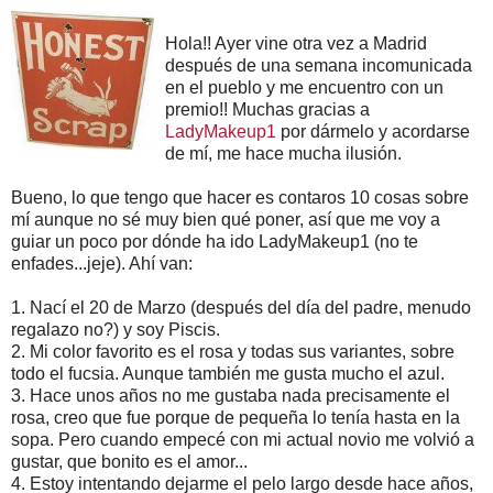
Hola!! Ayer vine otra vez a Madrid
después de una semana incomunicada
en el pueblo y me encuentro con un
premio!! Muchas gracias a
LadyMakeup1
por dármelo y acordarse
de mí, me hace mucha ilusión.
Bueno, lo que tengo que hacer es contaros 10 cosas sobre
mí aunque no sé muy bien qué poner, así que me voy a
guiar un poco por dónde ha ido LadyMakeup1 (no te
enfades...jeje). Ahí van:
1. Nací el 20 de Marzo (después del día del padre, menudo
regalazo no?) y soy Piscis.
2. Mi color favorito es el rosa y todas sus variantes, sobre
todo el fucsia. Aunque también me gusta mucho el azul.
3. Hace unos años no me gustaba nada precisamente el
rosa, creo que fue porque de pequeña lo tenía hasta en la
sopa. Pero cuando empecé con mi actual novio me volvió a
gustar, que bonito es el amor...
4. Estoy intentando dejarme el pelo largo desde hace años,