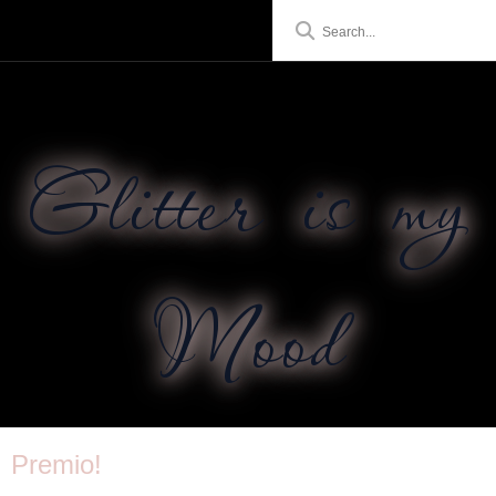
Glitter is my
Mood
Premio!