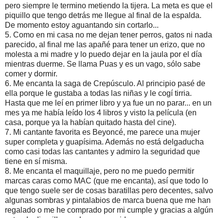
pero siempre le termino metiendo la tijera. La meta es que el
piquillo que tengo detrás me llegue al final de la espalda.
De momento estoy aguantando sin cortarlo...
5. Como en mi casa no me dejan tener perros, gatos ni nada
parecido, al final me las apañé para tener un erizo, que no
molesta a mi madre y lo puedo dejar en la jaula por el día
mientras duerme. Se llama Puas y es un vago, sólo sabe
comer y dormir.
6. Me encanta la saga de Crepúsculo. Al principio pasé de
ella porque le gustaba a todas las niñas y le cogí tirria.
Hasta que me leí en primer libro y ya fue un no parar... en un
mes ya me había leído los 4 libros y visto la película (en
casa, porque ya la habían quitado hasta del cine).
7. Mi cantante favorita es Beyoncé, me parece una mujer
super completa y guapísima. Además no está delgaducha
como casi todas las cantantes y admiro la seguridad que
tiene en sí misma.
8. Me encanta el maquillaje, pero no me puedo permitir
marcas caras como MAC (que me encanta), así que todo lo
que tengo suele ser de cosas baratillas pero decentes, salvo
algunas sombras y pintalabios de marca buena que me han
regalado o me he comprado por mi cumple y gracias a algún